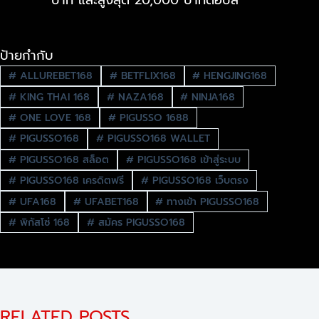
บาท และสูงสุด 20,000 บาทต่อบิล
ป้ายกำกับ
#
ALLUREBET168
#
BETFLIX168
#
HENGJING168
#
KING THAI 168
#
NAZA168
#
NINJA168
#
ONE LOVE 168
#
PIGUSSO 1688
#
PIGUSSO168
#
PIGUSSO168 WALLET
#
PIGUSSO168 สล็อต
#
PIGUSSO168 เข้าสู่ระบบ
#
PIGUSSO168 เครดิตฟรี
#
PIGUSSO168 เว็บตรง
#
UFA168
#
UFABET168
#
ทางเข้า PIGUSSO168
#
พิกัสโซ่ 168
#
สมัคร PIGUSSO168
RELATED POSTS