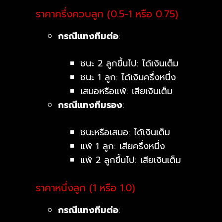
ราคาครึ่งควบลูก (0.5-1 หรือ 0.75)
กรณีแทงทีมต่อ
:
ชนะ 2 ลูกขึ้นไป: ได้เงินเต็ม
ชนะ 1 ลูก: ได้เงินครึ่งหนึ่ง
เสมอหรือแพ้: เสียเงินเต็ม
กรณีแทงทีมรอง
:
ชนะหรือเสมอ: ได้เงินเต็ม
แพ้ 1 ลูก: เสียครึ่งหนึ่ง
แพ้ 2 ลูกขึ้นไป: เสียเงินเต็ม
ราคาหนึ่งลูก (1 หรือ 1.0)
กรณีแทงทีมต่อ
: