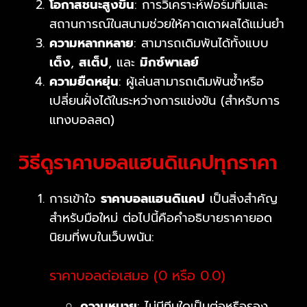
โอกาสชนะสูงขึ้น
: การวิเคราะห์ฟอร์มทีมและ
สถานการณ์ในสนามช่วยให้คาดเดาผลได้แม่นยำ
ความหลากหลาย
: สามารถเดิมพันได้ทั้งแบบ
เต็ง
,
สเต็ป
, และ
มิกซ์พาเลย์
ความยืดหยุ่น
: ผู้เล่นสามารถเดิมพันซ้ำหรือ
เปลี่ยนฝั่งได้ในระหว่างการแข่งขัน (สำหรับการ
แทงบอลสด)
วิธีดูราคาบอลแฮนดิแคปทุกราคา
การเข้าใจ
ราคาบอลแฮนดิแคป
เป็นสิ่งสำคัญ
สำหรับมือใหม่ ต่อไปนี้คือคำอธิบายราคายอด
นิยมที่พบในเว็บพนัน:
ราคาบอลต่อเสมอ (0 หรือ 0.0)
ความหมาย
: ไม่มีทีมใดเป็นต่อหรือรอง