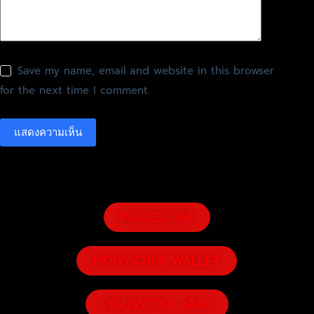
Save my name, email and website in this browser
for the next time I comment.
แสดงความเห็น
PIGUSSO168
PIGUSSO168 WALLET
PIGUSSO168 สล็อต