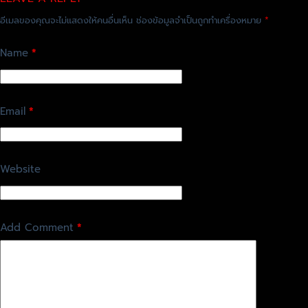
อีเมลของคุณจะไม่แสดงให้คนอื่นเห็น
ช่องข้อมูลจำเป็นถูกทำเครื่องหมาย
*
Name
*
Email
*
Website
Add Comment
*