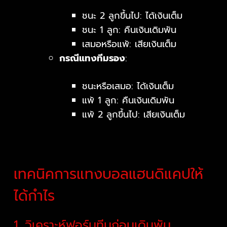
ชนะ 2 ลูกขึ้นไป: ได้เงินเต็ม
ชนะ 1 ลูก: คืนเงินเดิมพัน
เสมอหรือแพ้: เสียเงินเต็ม
กรณีแทงทีมรอง
:
ชนะหรือเสมอ: ได้เงินเต็ม
แพ้ 1 ลูก: คืนเงินเดิมพัน
แพ้ 2 ลูกขึ้นไป: เสียเงินเต็ม
เทคนิคการแทงบอลแฮนดิแคปให้
ได้กำไร
1. วิเคราะห์ฟอร์มทีมก่อนเดิมพัน