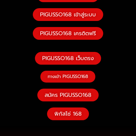
PIGUSSO168 เข้าสู่ระบบ
PIGUSSO168 เครดิตฟรี
PIGUSSO168 เว็บตรง
ทางเข้า PIGUSSO168
สมัคร PIGUSSO168
พิกัสโซ่ 168