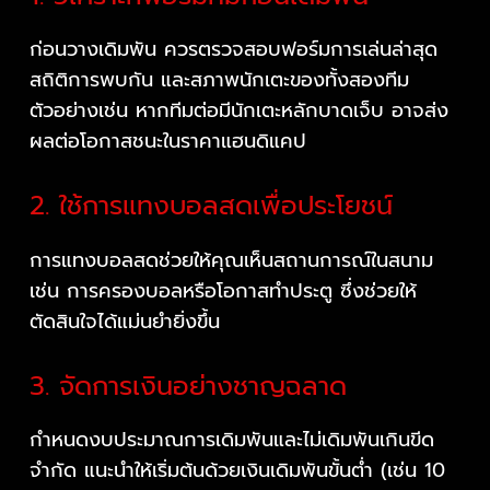
ก่อนวางเดิมพัน ควรตรวจสอบฟอร์มการเล่นล่าสุด
สถิติการพบกัน และสภาพนักเตะของทั้งสองทีม
ตัวอย่างเช่น หากทีมต่อมีนักเตะหลักบาดเจ็บ อาจส่ง
ผลต่อโอกาสชนะในราคาแฮนดิแคป
2. ใช้การแทงบอลสดเพื่อประโยชน์
การแทงบอลสดช่วยให้คุณเห็นสถานการณ์ในสนาม
เช่น การครองบอลหรือโอกาสทำประตู ซึ่งช่วยให้
ตัดสินใจได้แม่นยำยิ่งขึ้น
3. จัดการเงินอย่างชาญฉลาด
กำหนดงบประมาณการเดิมพันและไม่เดิมพันเกินขีด
จำกัด แนะนำให้เริ่มต้นด้วยเงินเดิมพันขั้นต่ำ (เช่น 10