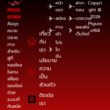
หน้า
ฝาก-
Copyri
แรก
ถอน
ght ©
PIGUS
2026
SO168
สมัคร
บทความ
Piguss
คือจุด
ทาง
แผนผัง
o168
หมาย
เกี่ยว
เข้า
เว็บไซต์
ปลาย
กับ
โปร
ทาง
เรา
โม
สำหรับ
ชั่น
ผู้ที่
นโยบาย
หลงใหล
ความ
ในเกม
เป็น
สล็อต
ส่วนตัว
ออนไลน์
ด้วย
ติดต่อ
ระบบที่
เรา
ทันสมัย