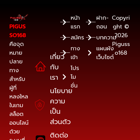
หน้า
ฝาก-
Copyri
แรก
ถอน
ght ©
PIGUS
2026
SO168
สมัคร
บทความ
Piguss
คือจุด
ทาง
แผนผัง
o168
หมาย
เกี่ยว
เข้า
เว็บไซต์
ปลาย
กับ
โปร
ทาง
เรา
โม
สำหรับ
ชั่น
ผู้ที่
นโยบาย
หลงใหล
ความ
ในเกม
เป็น
สล็อต
ส่วนตัว
ออนไลน์
ด้วย
ติดต่อ