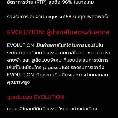
อัตราการจ่าย (RTP) สูงถึง 96% ในบางเกม
รองรับการเล่นผ่าน pigusso168 บนทุกแพลตฟอร์ม
EVOLUTION: ผู้นำคาสิโนสดระดับสากล
EVOLUTION เป็นค่ายคาสิโนที่ได้รับการยอมรับใน
ระดับสากล ด้วยนวัตกรรมเกมคาสิโนสด เช่น บาคาร่า
สายฟ้า และ รูเล็ตแบบพิเศษ ที่มอบประสบการณ์การ
เล่นที่ไม่เหมือนใคร pigusso168 รองรับการเข้าถึง
EVOLUTION ด้วยระบบที่เสถียรและการถ่ายทอดสด
คุณภาพสูง
จุดเด่นของ EVOLUTION
เกมคาสิโนสดที่มีนวัตกรรมใหม่ๆ อย่างต่อเนื่อง