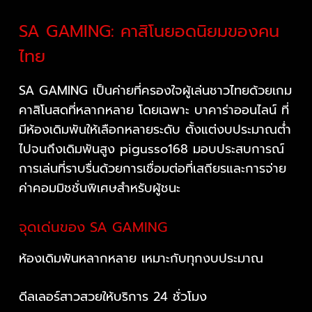
SA GAMING: คาสิโนยอดนิยมของคน
ไทย
SA GAMING เป็นค่ายที่ครองใจผู้เล่นชาวไทยด้วยเกม
คาสิโนสดที่หลากหลาย โดยเฉพาะ บาคาร่าออนไลน์ ที่
มีห้องเดิมพันให้เลือกหลายระดับ ตั้งแต่งบประมาณต่ำ
ไปจนถึงเดิมพันสูง pigusso168 มอบประสบการณ์
การเล่นที่ราบรื่นด้วยการเชื่อมต่อที่เสถียรและการจ่าย
ค่าคอมมิชชั่นพิเศษสำหรับผู้ชนะ
จุดเด่นของ SA GAMING
ห้องเดิมพันหลากหลาย เหมาะกับทุกงบประมาณ
ดีลเลอร์สาวสวยให้บริการ 24 ชั่วโมง