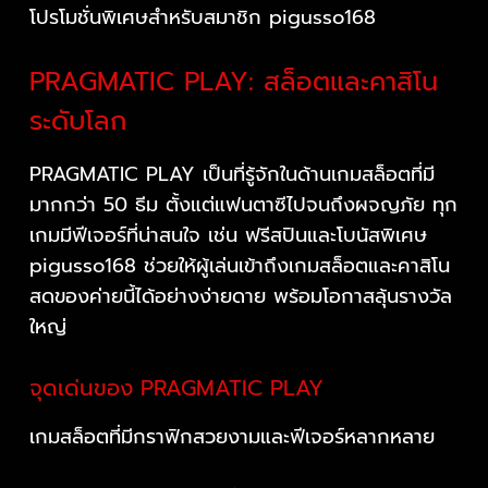
โปรโมชั่นพิเศษสำหรับสมาชิก pigusso168
PRAGMATIC PLAY: สล็อตและคาสิโน
ระดับโลก
PRAGMATIC PLAY เป็นที่รู้จักในด้านเกมสล็อตที่มี
มากกว่า 50 ธีม ตั้งแต่แฟนตาซีไปจนถึงผจญภัย ทุก
เกมมีฟีเจอร์ที่น่าสนใจ เช่น ฟรีสปินและโบนัสพิเศษ
pigusso168 ช่วยให้ผู้เล่นเข้าถึงเกมสล็อตและคาสิโน
สดของค่ายนี้ได้อย่างง่ายดาย พร้อมโอกาสลุ้นรางวัล
ใหญ่
จุดเด่นของ PRAGMATIC PLAY
เกมสล็อตที่มีกราฟิกสวยงามและฟีเจอร์หลากหลาย