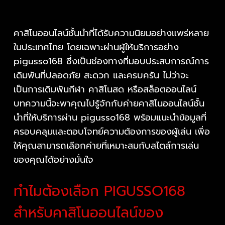
คาสิโนออนไลน์ชั้นนำที่ได้รับความนิยมอย่างแพร่หลาย
ในประเทศไทย โดยเฉพาะผ่านผู้ให้บริการอย่าง
pigusso168 ซึ่งเป็นช่องทางที่มอบประสบการณ์การ
เดิมพันที่ปลอดภัย สะดวก และครบครัน ไม่ว่าจะ
เป็นการเดิมพันกีฬา คาสิโนสด หรือสล็อตออนไลน์
บทความนี้จะพาคุณไปรู้จักกับค่ายคาสิโนออนไลน์ชั้น
นำที่ให้บริการผ่าน pigusso168 พร้อมแนะนำข้อมูลที่
ครอบคลุมและตอบโจทย์ความต้องการของผู้เล่น เพื่อ
ให้คุณสามารถเลือกค่ายที่เหมาะสมกับสไตล์การเล่น
ของคุณได้อย่างมั่นใจ
ทำไมต้องเลือก PIGUSSO168
สำหรับคาสิโนออนไลน์ของ