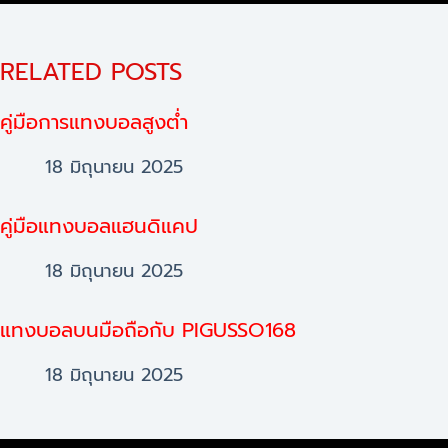
RELATED POSTS
คู่มือการแทงบอลสูงต่ำ
18 มิถุนายน 2025
คู่มือแทงบอลแฮนดิแคป
18 มิถุนายน 2025
แทงบอลบนมือถือกับ PIGUSSO168
18 มิถุนายน 2025