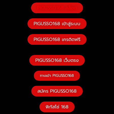
PIGUSSO168 สล็อต
PIGUSSO168 เข้าสู่ระบบ
PIGUSSO168 เครดิตฟรี
PIGUSSO168 เว็บตรง
ทางเข้า PIGUSSO168
สมัคร PIGUSSO168
พิกัสโซ่ 168