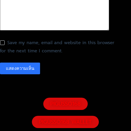
Save my name, email and website in this browser
for the next time I comment.
แสดงความเห็น
PIGUSSO168
PIGUSSO168 WALLET