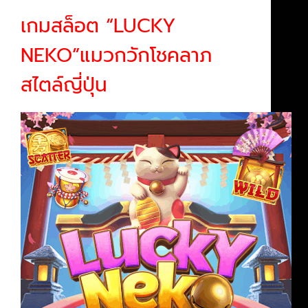
เกมสล็อต “LUCKY
NEKO”แมวกวักโชคลาภ
สไตล์ญี่ปุ่น