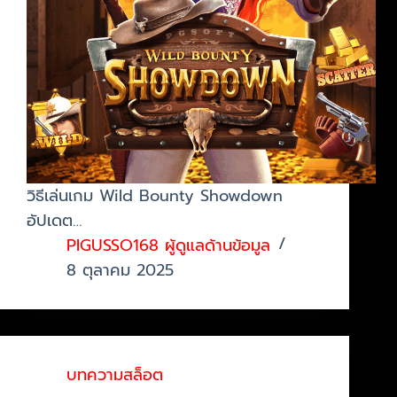
วิธีเล่นเกม Wild Bounty Showdown
อัปเดต…
PIGUSSO168 ผู้ดูแลด้านข้อมูล
8 ตุลาคม 2025
บทความสล็อต