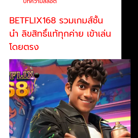
บทความสล็อต
BETFLIX168 รวมเกมส์ชั้น
นำ ลิขสิทธิ์แท้ทุกค่าย เข้าเล่น
โดยตรง