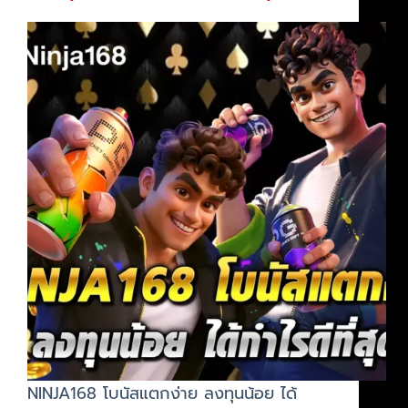
NINJA168 โบนัสแตกง่าย ลงทุนน้อย ได้