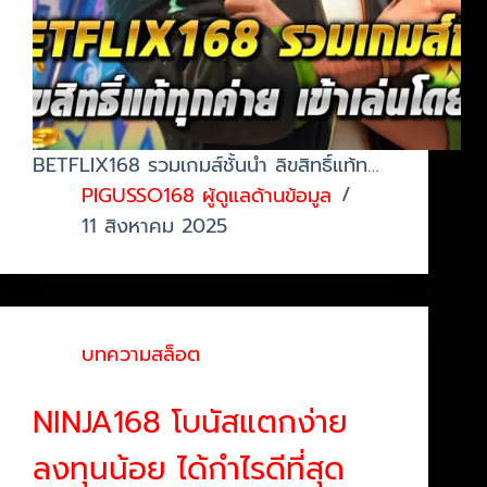
BETFLIX168 รวมเกมส์ชั้นนำ ลิขสิทธิ์แท้ท…
PIGUSSO168 ผู้ดูแลด้านข้อมูล
11 สิงหาคม 2025
บทความสล็อต
NINJA168 โบนัสแตกง่าย
ลงทุนน้อย ได้กำไรดีที่สุด