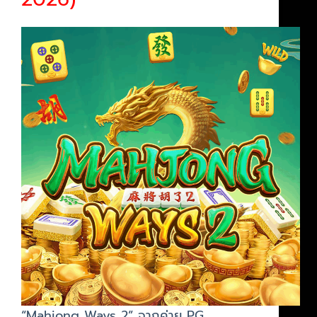
“Mahjong Ways 2” จากค่าย PG…