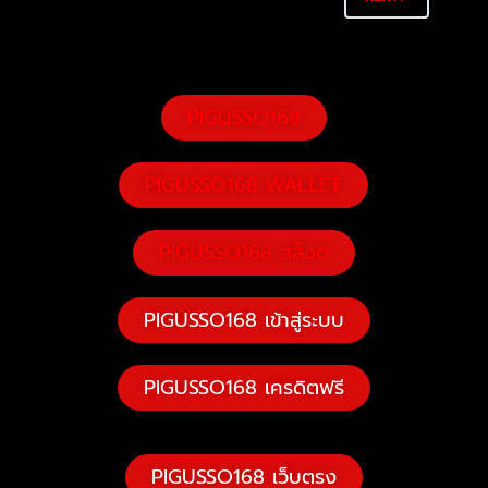
PIGUSSO168
PIGUSSO168 WALLET
PIGUSSO168 สล็อต
PIGUSSO168 เข้าสู่ระบบ
PIGUSSO168 เครดิตฟรี
PIGUSSO168 เว็บตรง