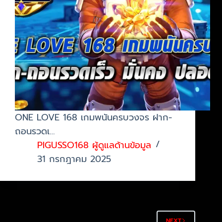
ONE LOVE 168 เกมพนันครบวงจร ฝาก-
ถอนรวดเ…
PIGUSSO168 ผู้ดูแลด้านข้อมูล
31 กรกฎาคม 2025
NEXT