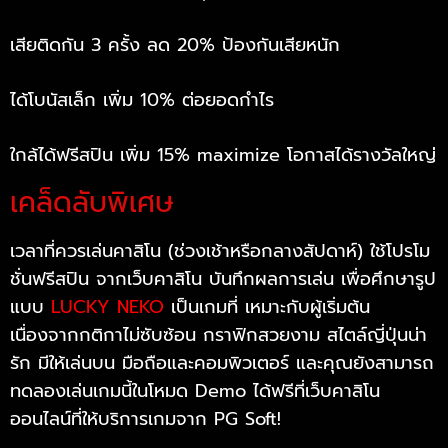
เสียติดกัน 3 ครั้ง
ลด 20%
ป้องกันเสียหนัก
ได้โบนัสเล็ก
เพิ่ม 10%
ต่อยอดกำไร
ใกล้ได้ฟรีสปิน
เพิ่ม 15%
maximize โอกาสได้รางวัลใหญ่
เคล็ดลับพิเศษ
เวลาที่ควรเล่นคาสิโน (ช่วงเช้าหรือกลางสัปดาห์) ใช้โปรโม
ชั่นฟรีสปิน จากเว็บคาสิโน บันทึกผลการเล่น เพื่อศึกษารูป
แบบ
LUCKY NEKO
เป็นเกมที่ เหมาะกับผู้เริ่มต้น
เนื่องจากกติกาไม่ซับซ้อน กราฟิกสวยงาม สไตล์ญี่ปุ่นน่า
รัก มีให้เล่นบน มือถือและคอมพิวเตอร์ และคุณยังสามารถ
ทดลองเล่นเกมนี้ในโหมด Demo ได้ฟรีที่เว็บคาสิโน
ออนไลน์ที่ให้บริการเกมจาก PG Soft!