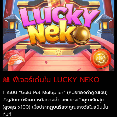
🎎 ฟีเจอร์เด่นใน LUCKY NEKO
1. ระบบ “Gold Pot Multiplier” (หม้อทองคำคูณเงิน)
สัญลักษณ์พิเศษ หม้อทองคำ จะแสดงตัวคูณเงินสุ่ม
(สูงสุด x100) เมื่อปรากฏบนรีลจะคูณรางวัลในสปินนั้น
ทันที