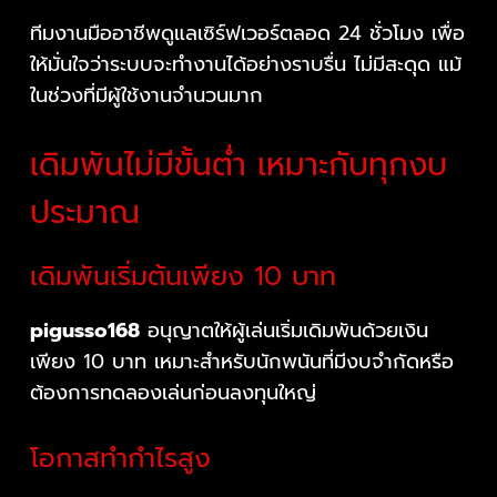
ทีมงานมืออาชีพดูแลเซิร์ฟเวอร์ตลอด 24 ชั่วโมง เพื่อ
ให้มั่นใจว่าระบบจะทำงานได้อย่างราบรื่น ไม่มีสะดุด แม้
ในช่วงที่มีผู้ใช้งานจำนวนมาก
เดิมพันไม่มีขั้นต่ำ เหมาะกับทุกงบ
ประมาณ
เดิมพันเริ่มต้นเพียง 10 บาท
pigusso168
อนุญาตให้ผู้เล่นเริ่มเดิมพันด้วยเงิน
เพียง 10 บาท เหมาะสำหรับนักพนันที่มีงบจำกัดหรือ
ต้องการทดลองเล่นก่อนลงทุนใหญ่
โอกาสทำกำไรสูง