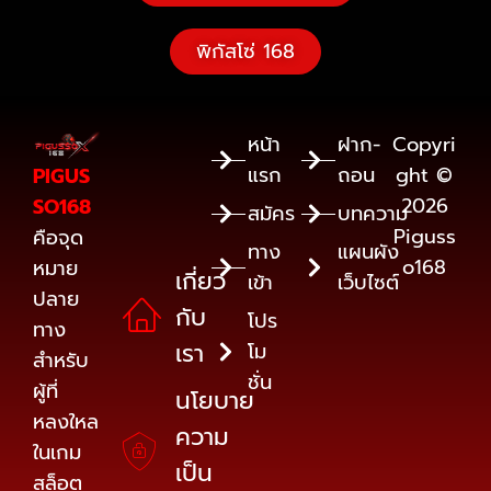
พิกัสโซ่ 168
หน้า
ฝาก-
Copyri
แรก
ถอน
ght ©
PIGUS
2026
SO168
สมัคร
บทความ
Piguss
คือจุด
ทาง
แผนผัง
o168
หมาย
เกี่ยว
เข้า
เว็บไซต์
ปลาย
กับ
โปร
ทาง
เรา
โม
สำหรับ
ชั่น
ผู้ที่
นโยบาย
หลงใหล
ความ
ในเกม
เป็น
สล็อต