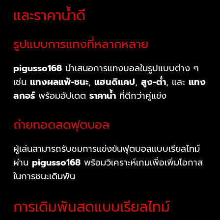
และราคาน้ำดี
รูปแบบการแทงที่หลากหลาย
pigusso168
นำเสนอการแทงบอลในรูปแบบต่าง ๆ
เช่น
แทงผลแพ้-ชนะ
,
แฮนดิแคป
,
สูง-ต่ำ
, และ
แทง
สกอร์
พร้อมอัปเดต
ราคาน้ำ
ที่ดีกว่าคู่แข่ง
ถ่ายทอดสดฟุตบอล
ผู้เล่นสามารถรับชมการแข่งขันฟุตบอลแบบเรียลไทม์
ผ่าน
pigusso168
พร้อมวิเคราะห์เกมเพื่อเพิ่มโอกาส
ในการชนะเดิมพัน
การเดิมพันสดแบบเรียลไทม์