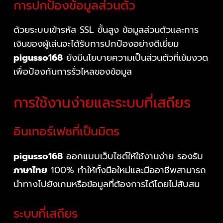
การปกป้องข้อมูลส่วนตัว
ด้วยระบบเข้ารหัส SSL ขั้นสูง ข้อมูลส่วนตัวและการ
เงินของผู้เล่นจะได้รับการปกป้องอย่างดีเยี่ยม
pigusso168
ยังมีนโยบายความเป็นส่วนตัวที่เข้มงวด
เพื่อป้องกันการรั่วไหลของข้อมูล
การใช้งานง่ายและระบบที่เสถียร
อินเทอร์เฟซที่เป็นมิตร
pigusso168
ออกแบบเว็บไซต์ให้ใช้งานง่าย รองรับ
ภาษาไทย
100% ทำให้ทั้งมือใหม่และมืออาชีพสามารถ
นำทางไปยังเกมหรือข้อมูลที่ต้องการได้โดยไม่สับสน
ระบบที่เสถียร