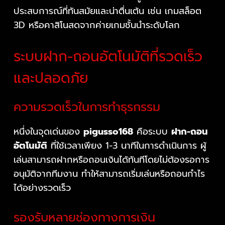
ประสบการณ์ที่ทันสมัยและน่าตื่นเต้น เช่น เกมสล็อต
3D หรือคาสิโนสดจากค่ายเกมชั้นนำระดับโลก
ระบบฝาก-ถอนอัตโนมัติที่รวดเร็ว
และปลอดภัย
ความรวดเร็วในการทำธุรกรรม
หนึ่งในจุดเด่นของ
pigusso168
คือระบบ
ฝาก-ถอน
อัตโนมัติ
ที่ใช้เวลาเพียง 1-3 นาทีในการดำเนินการ ผู้
เล่นสามารถฝากหรือถอนเงินได้ทันทีโดยไม่ต้องรอการ
อนุมัติจากทีมงาน ทำให้สามารถเริ่มเล่นหรือถอนกำไร
ได้อย่างรวดเร็ว
รองรับหลายช่องทางการเงิน