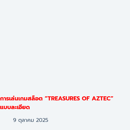
การเล่นเกมสล็อต “TREASURES OF AZTEC”
แบบละเอียด
9 ตุลาคม 2025